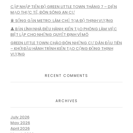
CẬP NHẬP TIẾN ĐỘ GREEN LITTLE TOWN THÁNG 7 – DIỆN
MẠO THỰC TẾ, ĐÓN SÓNG AN CƯ
🚆 SỐNG GẦN METRO: LÀM CHỦ TỌA ĐỘ THỊNH VƯỢNG
👤 BẢN LĨNH NHÀ ĐIỀU HÀNH: KIẾN TẠO PHÒNG LÀM VIỆC
BIỆT LẬP CHO NHỮNG QUYẾT ĐỊNH VĨ MÔ
GREEN LITTLE TOWN CHÀO ĐÓN NHỮNG CƯ DÂN ĐẦU TIÊN
– KHỞI ĐẦU HÀNH TRÌNH KIẾN TẠO CỘNG ĐỒNG THỊNH
VƯỢNG
RECENT COMMENTS
ARCHIVES
July 2026
May 2026
April 2026