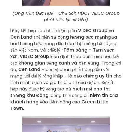
(Ông Trần Đức Huế – Chủ tịch HĐQT VIDEC Group
phát biểu lại sự kiện)
Lễ ký kết hợp tác chiến lược giữa
VIDEC Group
và
Cen Land
thể hiện
sự cộng hưởng sức mạnh
giữa
hai thương hiệu hàng đầu trên thị trường bất động
sản Việt Nam. Với triết lý “
Tâm sáng – Tầm vươn
xa
”,
VIDEC Group
kiên định theo đuổi mục tiêu kiến
tạo
không gian sống xanh và bền vững.
Trong khi
đó,
Cen Land
–
đơn vị phân phối hàng đầu với
mạng lưới đại lý rộng khắp – là
bảo chứng uy tín
cho
tính minh bạch và giá trị đầu tư của dự án. Sự kết
hợp này được kỳ vọng tạo
cú hích mới cho thị
trường khu Đông
, đồng thời củng cố
niềm tin của
khách hàng
vào tiềm năng của
Green Little
Town
.