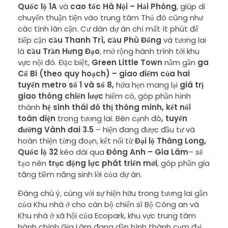
Quốc lộ 1A
và
cao tốc Hà Nội – Hải Phòng
, giúp di
chuyển thuận tiện vào trung tâm Thủ đô cũng như
các tỉnh lân cận. Cư dân dự án chỉ mất ít phút để
tiếp cận
cầu Thanh Trì
, cầu Phù Đổng
và tương lai
là
cầu Trần Hưng Đạo
, mở rộng hành trình tới khu
vực nội đô. Đặc biệt,
Green Little Town
nằm gần
ga
Cổ Bi (theo quy hoạch) – giao điểm của hai
tuyến metro số 1 và số 8,
hứa hẹn mang lại
giá trị
giao thông chiến lược
hiếm có, góp phần hình
thành
hệ sinh thái đô thị thông minh, kết nối
toàn diện
trong tương lai. Bên cạnh đó
, tuyến
đường Vành đai 3.5
– hiện đang được đầu tư và
hoàn thiện từng đoạn, kết nối từ
Đại lộ Thăng Long,
Quốc lộ 32
kéo dài qua
Đông Anh – Gia Lâm
– sẽ
tạo nên
trục động lực phát triển mới
, góp phần gia
tăng tiềm năng sinh lời của dự án.
Đáng chú ý, cùng với sự hiện hữu trong tương lai gần
của Khu nhà ở cho cán bộ chiến sĩ Bộ Công an và
Khu nhà ở xã hội của Ecopark, khu vực trung tâm
hành chính Gia Lâm đang dần hình thành cụm đại