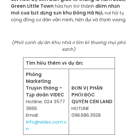
Green Little Town
hứa hẹn trở thành
điểm nhấn
mới của bất động sản khu Đông Hà Nội
,
nơi hội tụ
cộng đồng cư dân văn minh, hiện đại và thịnh vượng.
(Phối cảnh dự án Khu nhà ở liền kề thương mại phố
xanh)
Tìm hiểu thêm về dự án:
Phòng
Marketing
Truyền thông –
ĐƠN VỊ PHÂN
Tập đoàn VIDEC
PHỐI ĐỘC
Hotline: 024 3577
QUYỀN CEN LAND
3666
HOTLINE
Email:
098.686.3928
info@videc.com.v
n