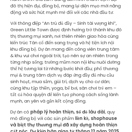
đô thị hiện đại, đồng bộ, mang lại diện mạo mới năng
động và sức hút mạnh mẽ đối với các nhà đầu tư.
Với thông điệp “An trú đủ đầy – Sinh tài vượng khí”,
Green Little Town được định hướng trở thành khu đô
thị thương mại xanh, nơi thiên nhiên giao hòa cùng
kiến trúc Tân cổ điển sang trọng và hệ tiện ích nội
khu đồng bộ. Dự án mang đến công viên trung tâm
& khu vui chơi ngoài trời, tạo nên sự an nhiên trong
từng nhịp sống; trường mầm non nội khu nuôi dưỡng
thế hệ tương lai từ những bước khởi đầu; phố thương
mại & trung tâm dịch vụ đáp ứng đầy đủ nhu cầu
sinh hoạt, mua sắm, giải trí, dịch vụ cho cư dân;
cùng khu tập thiền, yoga, bể bơi, sân chơi trẻ em –
tất cả hòa quyện để kiến tạo phong cách sống lành
mạnh, an yên và gắn kết cộng đồng.
Dự án có
pháp lý hoàn thiện, sổ đỏ lâu dài
, quy
mô đồng bộ với các sản phẩm
liền kề, shophouse
và biệt thự thương mại đã xây dựng hoàn thiện
cất nóc
. Dự kiến bàn giao từ tháng 12 năm 2025,