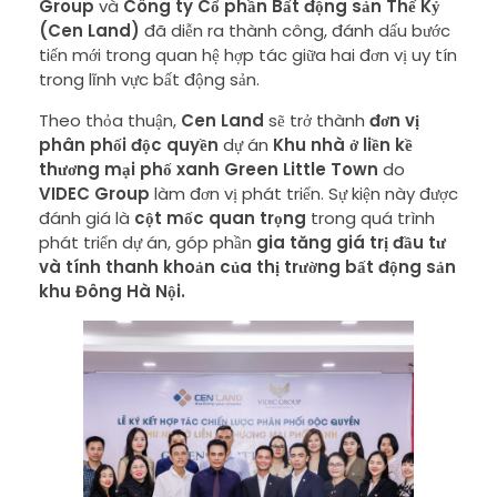
Group
và
Công ty Cổ phần Bất động sản Thế Kỷ
(Cen Land)
đã diễn ra thành công, đánh dấu bước
tiến mới trong quan hệ hợp tác giữa hai đơn vị uy tín
trong lĩnh vực bất động sản.
Theo thỏa thuận,
Cen Land
sẽ trở thành
đơn vị
phân phối độc quyền
dự án
Khu nhà ở liền kề
thương mại phố xanh Green Little Town
do
VIDEC Group
làm đơn vị phát triển. Sự kiện này được
đánh giá là
cột mốc quan trọng
trong quá trình
phát triển dự án, góp phần
gia tăng giá trị đầu tư
và tính thanh khoản của thị trường bất động sản
khu Đông Hà Nội.