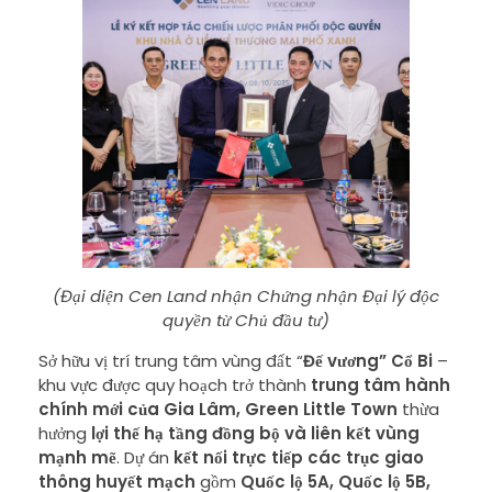
(Đại diện Cen Land nhận Chứng nhận Đại lý độc
quyền từ Chủ đầu tư)
Sở hữu vị trí trung tâm vùng đất “
Đế vương
” Cổ Bi
–
khu vực được quy hoạch trở thành
trung tâm hành
chính mới của Gia Lâm
, Green Little Town
thừa
hưởng
lợi thế hạ tầng đồng bộ và liên kết vùng
mạnh mẽ
. Dự án
kết nối trực tiếp các trục giao
thông huyết mạch
gồm
Quốc lộ 5A, Quốc lộ 5B,